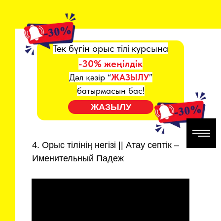
Тек бүгін орыс тілі курсына
-30% жеңілдік
Дәл қәзір “
ЖАЗЫЛУ
”
батырмасын бас!
ЖАЗЫЛУ
4. Орыс тілінің негізі || Атау септік –
Именительный Падеж