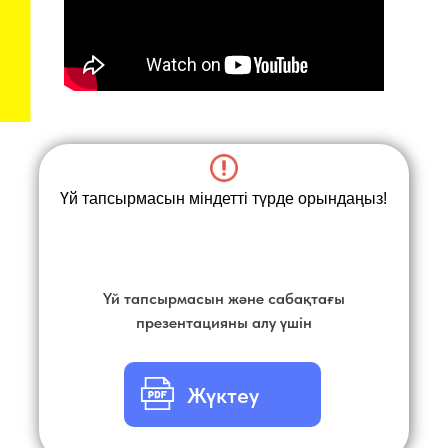
Үй тапсырмасын міндетті түрде орындаңыз!
Үй тапсырмасын және сабақтағы
презентацияны алу үшін
Жүктеу