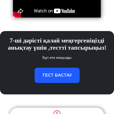
7-ші дәрісті қалай меңгергеніңізді
анықтау үшін ,тестті тапсырыңыз!
Бұл өте маңызды
ТЕСТ БАСТАУ
Келесі сабақ
Кейінгі сабақ