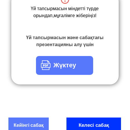
Үй тапсырмасын міндетті түрде
орындап,мұғалімге жіберіңіз!
Үй тапсырмасын және сабақтағы
презентацияны алу үшін
Жүктеу
Келесі сабақ
Кейінгі сабақ