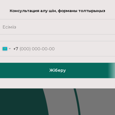
Консультация алу үшін, форманы толтырыңыз
+7
Жіберу