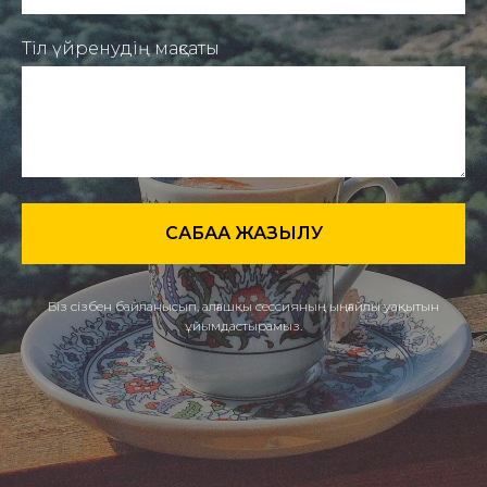
Тіл үйренудің мақсаты
САБАҚҚА ЖАЗЫЛУ
Біз сізбен байланысып, алғашқы сессияның ыңғайлы уақытын
ұйымдастырамыз.