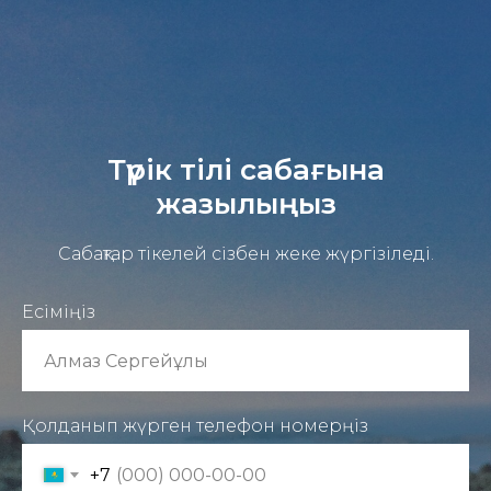
Түрік тілі сабағына
жазылыңыз
Сабақтар тікелей сізбен жеке жүргізіледі.
Есіміңіз
Қолданып жүрген телефон номерңіз
+7