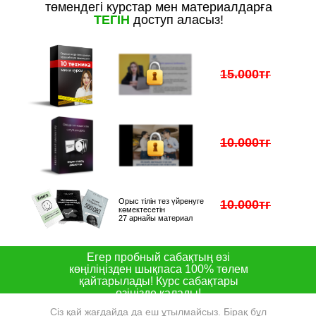
төмендегі курстар мен материалдарға
ТЕГІН
доступ аласыз!
15.000тг
10.000тг
Орыс тілін тез үйренуге
10.000тг
көмектесетін
27 арнайы материал
Егер пробный сабақтың өзі
көңіліңізден шықпаса 100% төлем
қайтарылады! Курс сабақтары
өзіңізде қалады!
Сіз қай жағдайда да еш ұтылмайсыз. Бірақ бұл