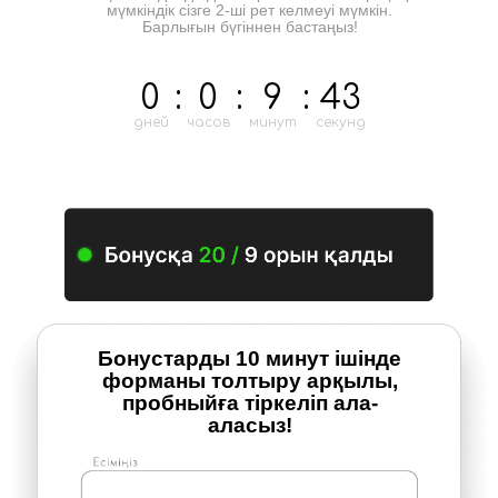
мүмкіндік сізге 2-ші рет келмеуі мүмкін.
Барлығын бүгіннен бастаңыз!
0
:
0
:
9
:
43
дней
часов
минут
секунд
Бонустарды 10 минут ішінде
форманы толтыру арқылы,
пробныйға тіркеліп ала-
аласыз!