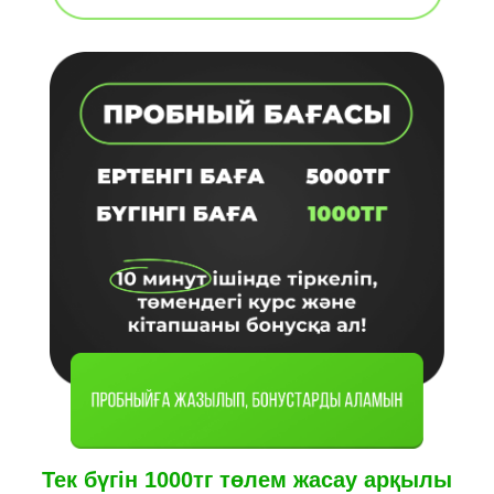
Тек бүгін 1000тг төлем жасау арқыл ы