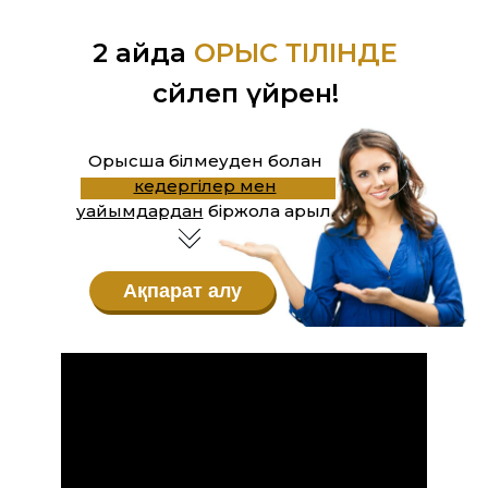
2 айда
ОРЫС ТІЛІНДЕ
сөйлеп үйрен!
Орысша білмеуден болған
кедергілер мен
уайымдардан
біржола арыл.
Ақпарат алу