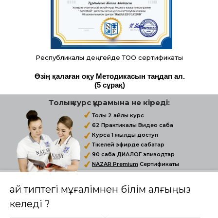
Республикалық деңгейде ТОО сертификаты
Өзің қалаған оқу Методикасын таңдап ал.
(5 сұрақ)
Толық курс құрамына не кіреді:
Толық 2 айлық курс
62 Практикалық Видео сабақ
Курсқа 1 жылдық доступ
Тікелей эфирде сабақтар
90 сабақ ДИАЛОГ эпизодтар
NAZAR Premium
Сертификаты
Қай типтегі мұғалімнен білім алғыңыз
келеді ?