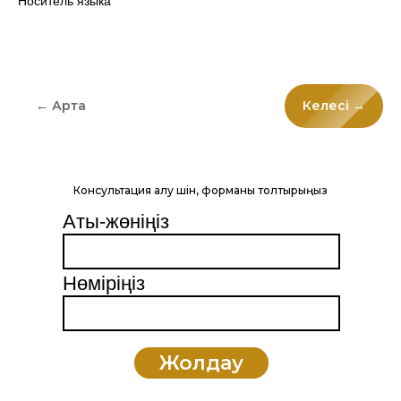
Носитель языка
← Артқа
Келесі →
Консультация алу үшін, форманы толтырыңыз
Аты-жөніңіз
Нөміріңіз
Жолдау