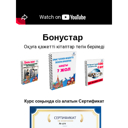
Бонустар
Оқуға қажетті кітаптар тегін беріледі
Курс соңында сіз алатын Сертификат