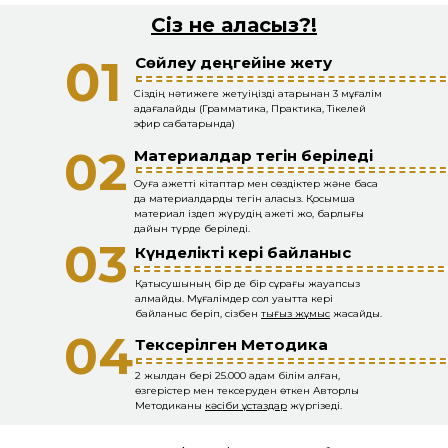
Сіз не аласыз?!
01
Cөйлеу деңгейіне жету
Сіздің нәтижеге жетуіңізді қатарынан 3 мұғалім
қадағалайды (Грамматика, Практика, Тікелей
эфир сабақтарында)
02
Материалдар тегін беріледі
Оқуға қажетті кітаптар мен сөздіктер және басқа
да материалдарды тегін аласыз. Қосымша
материал іздеп жүрудің қажеті жоқ, барлығы
дайын түрде беріледі.
03
Күнделікті кері байланыс
Қатысушының бір де бір сұрағы жауапсыз
қалмайды. Мұғалімдер сол уақытта кері
байланыс беріп, сізбен
тығыз жұмыс
жасайды.
04
Тексерілген Методика
2 жылдан бері 25.000 адам білім алған,
өзгерістер мен тексеруден өткен Авторлық
Методиканы
кәсіби ұстаздар
жүргізеді.