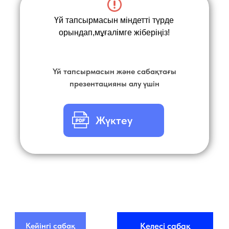
Үй тапсырмасын міндетті түрде
орындап,мұғалімге жіберіңіз!
Үй тапсырмасын және сабақтағы
презентацияны алу үшін
Жүктеу
Кейінгі сабақ
Келесі сабақ