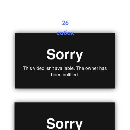
26
сабақ