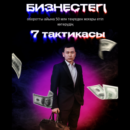
оборотты айына 50 млн теңгеден жоғары етіп
көтерудің