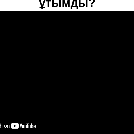
ұтымды?