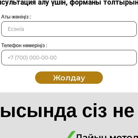
нсультация алу үшін, форманы толтыры
Аты-жөніңіз :
Телефон нөмеріңіз :
Жолдау
ысында сіз не
Дайын мето