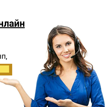
нлайн
п,