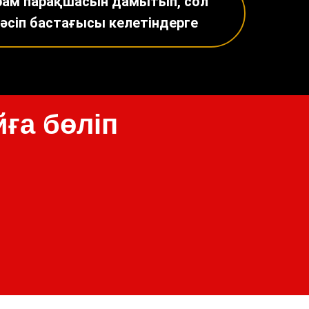
рам парақшасын дамытып, сол
әсіп бастағысы келетіндерге
 Publishing
йға бөліп