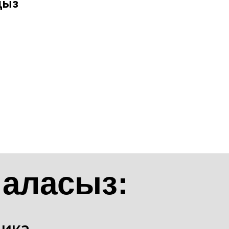
ңыз
 аласыз:
дика