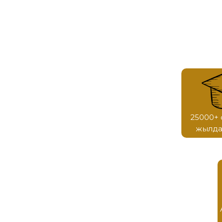
25000+ 
жылда