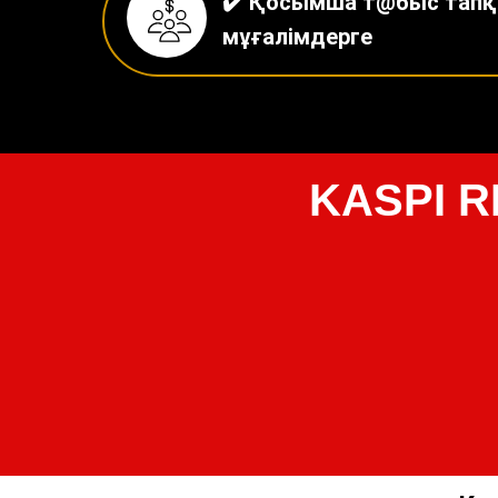
✔️ Қосымша т@быс тапқ
мұғалімдерге
KASPI RE