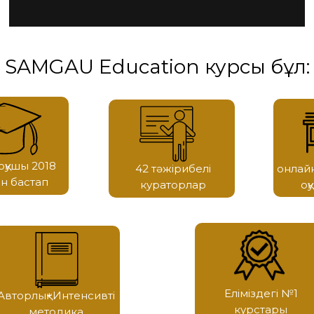
SAMGAU Education курсы бұл:
оқушы 2018
42 тәжірибелі
онлай
н бастап
кураторлар
оқ
Еліміздегі №1
Авторлық+Интенсивті
курстары
методика