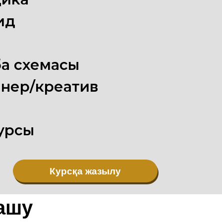
ид
ақ схемасы
нер/креатив
урсы
Курсқа жазылу
ашу