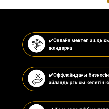
✔️Онлайн мектеп ашқысы
жандарға
✔️Оффлайндағы бизнесін
айландырғысы келетін к