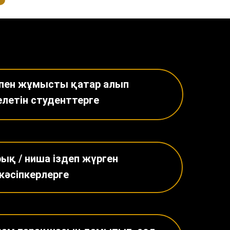
 пен жұмысты қатар алып
елетін студенттерге
рық / ниша іздеп жүрген
кәсіпкерлерге