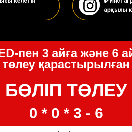
ысы келетін
✔️Инстаг
арқылы к
Tilda
D-пен 3 айға және 6 а
төлеу қарастырылған
БӨЛІП ТӨЛЕУ
0 * 0 * 3 - 6