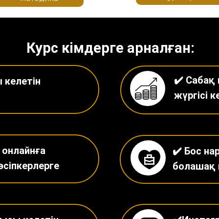
Курс кімдерге арналған:
✔️ Сабақ
 келетін
жүргісі к
 онлайнға
✔️ Бос на
әсіпкерлерге
болашақ 