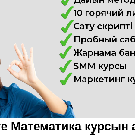
10 горячий л
Сату скрипті
Пробный саб
Жарнама бан
SMM курсы
Маркетинг к
ге Математика курсын 