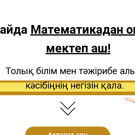
 айда
Математикадан о
мектеп аш!
Толық білім мен тәжірибе алы
кәсібіңнің негізін қала.
Ақпарат алу