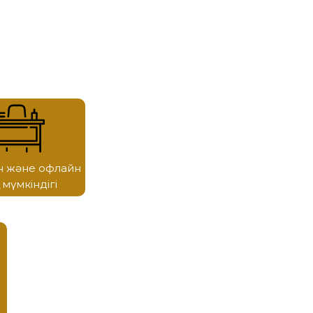
н және офлайн
у мүмкіндігі