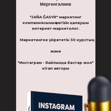
Мергенгалиев
"JAŇA ĜASYR" маркетинг
компаниясының негізін қалаушы
интернет-маркетолог.
Маркетингке үйрететін 30 курстың
және
"Инстаграм - байлыққа бастар жол"
кітап авторы