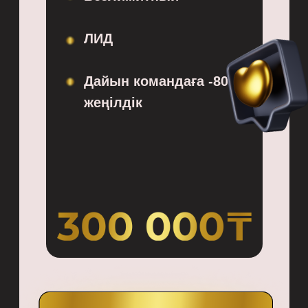
ЛИД
Дайын командаға -80%
жеңілдік