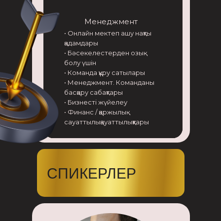
Менеджмент
• Онлайн мектеп ашу нақты
қадамдары
• Бәсекелестерден озық
болу үшін
• Команда құру сатылары
• Менеджмент. Команданы
басқару сабақтары
• Бизнесті жүйелеу
• Финанс / қаржылық
сауаттылықауаттылыққтары
СПИКЕРЛЕР