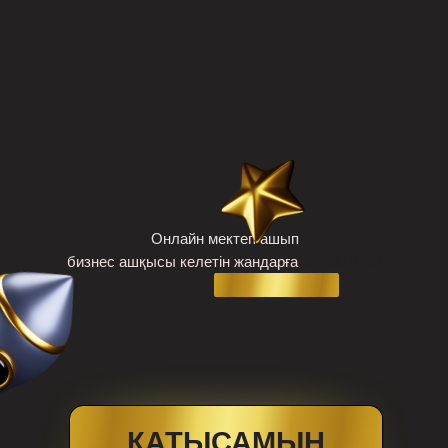
Онлайн мектеп ашып
бизнес ашқысы келетін жандарға
АРНАЛFАН
ҚАТЫСАМЫН