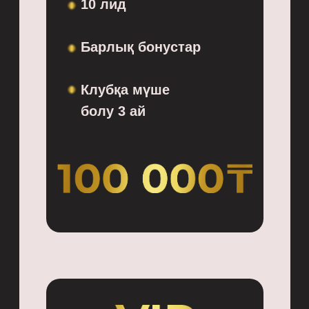
10 лид
Барлық бонустар
Клубқа мүше
болу 3 ай