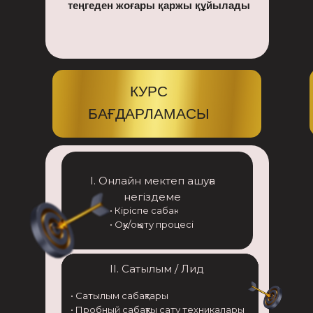
теңгеден жоғары қаржы құйылады
КУРС
БАҒДАРЛАМАСЫ
І. Онлайн мектеп ашуға
негіздеме
• Кіріспе сабақ
• Оқу/оқыту процесі
ІІ. Сатылым / Лид
• Сатылым сабақтары
• Пробный сабақты сату техникалары