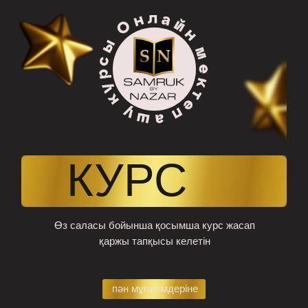
КУРС
Өз саласы бойынша қосымша курс жасап
қаржы тапқысы келетін
БАРЛЫҚ
пән мұғалімдеріне