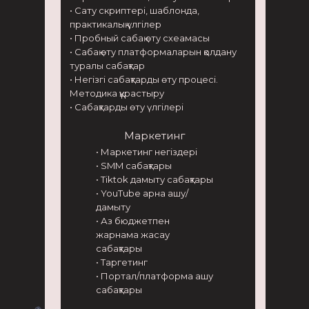
• Сату скриптері, шаблонда,
практикалық үлгілер
• Пробный сабақ өту схеамасы
• Сабақ өту платформаларын қолдану
туралы сабақтар
• Негізгі сабақтарды өту процесі.
Методика құрастыру
• Сабақтарды өту үлгілері
Маркетинг
• Маркетинг негіздері
• SMM сабақтары
• Tiktok дамыту сабақтары
• YouTube арна ашу/
дамыту
• Аз бюджетпен
жарнама жасау
сабақтары
• Таргетинг
• Портал/платформа ашу
сабақтары