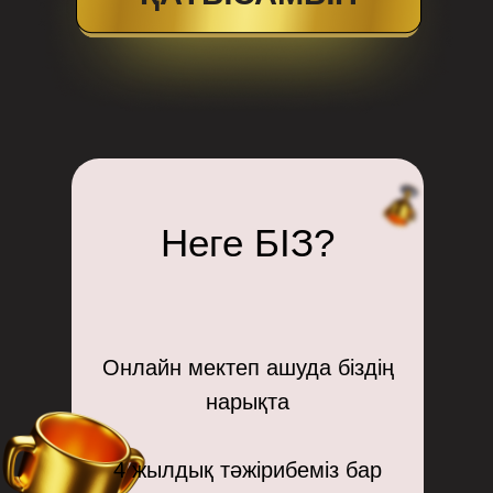
Неге БIЗ?
Онлайн мектеп ашуда біздің
нарықта
4 жылдық тәжірибеміз бар