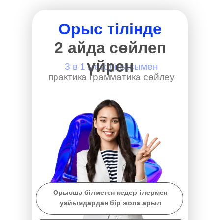
Орыс тілінде
2 айда сөйлеп
үйрен
3 в 1 методикасымен
практика грамматика сөйлеу
Орысша білмеген кедергілермен
уайымдардан бір жола арыл