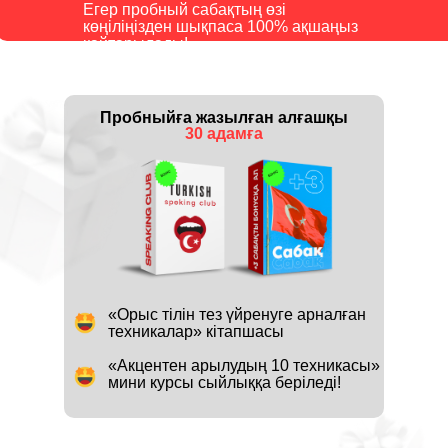
Егер пробный сабақтың өзі
көңіліңізден шықпаса 100% ақшаңыз
қайтарылады!
Пробныйға жазылған алғашқы
30 адамға
«Орыс тілін тез үйренуге арналған
техникалар» кітапшасы
«Акцентен арылудың 10 техникасы»
мини курсы сыйлыққа беріледі!