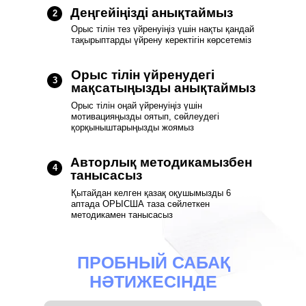
Деңгейіңізді анықтаймыз
2
Орыс тілін тез үйренуіңіз үшін нақты қандай
тақырыптарды үйрену керектігін көрсетеміз
Орыс тілін үйренудегі
3
мақсатыңызды анықтаймыз
Орыс тілін оңай үйренуіңіз үшін
мотивацияңызды оятып, сөйлеудегі
қорқыныштарыңызды жоямыз
Авторлық методикамызбен
4
танысасыз
Қытайдан келген қазақ оқушымызды 6
аптада ОРЫСША таза сөйлеткен
методикамен танысасыз
ПРОБНЫЙ САБАҚ
НӘТИЖЕСІНДЕ