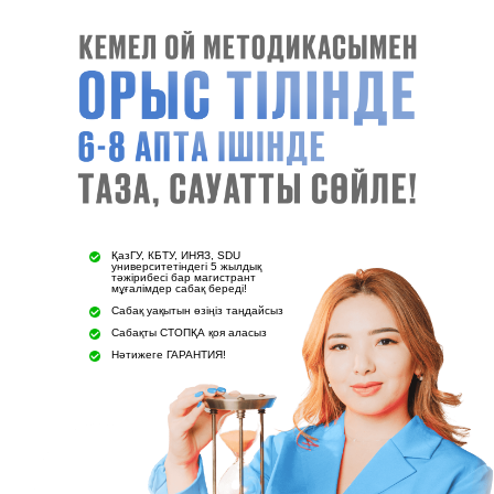
ҚазГУ, КБТУ, ИНЯЗ, SDU
университетіндегі 5 жылдық
тәжірибесі бар магистрант
мұғалімдер сабақ береді!
Сабақ уақытын өзіңіз таңдайсыз
Сабақты СТОПҚА қоя аласыз
Нәтижеге ГАРАНТИЯ!