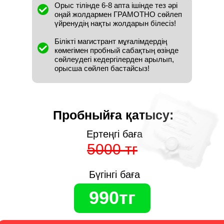
Орыс тілінде 6-8 апта ішінде тез әрі
оңай жолдармен ГРАМОТНО сөйлеп
үйренудің нақты жолдарын білесіз!
Білікті магистрант мұғалімдердің
көмегімен пробный сабақтың өзінде
сөйлеудегі кедергілерден арылып,
орысша сөйлеп бастайсыз!
Пробныйға қатысу:
Ертеңгі баға
5000 тг
Бүгінгі баға
990тг