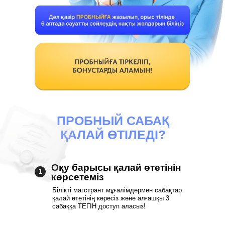
ПРОБНЫЙ САБАҚ
ҚАЛАЙ ӨТІЛЕДІ?
Оқу барысы қалай өтетінін
1
көрсетеміз
Білікті магстрант мұғалімдермен сабақтар
қалай өтетінің көресіз және алғашқы 3
сабаққа ТЕГІН доступ аласыз!