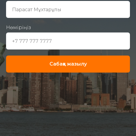
Нөміріңіз
Сабаққа жазылу