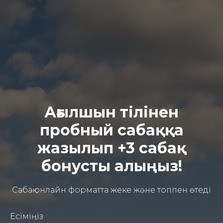
Ағылшын тілінен
пробный сабаққа
жазылып +3 сабақ
бонусты алыңыз!
Сабақ онлайн форматта жеке және топпен өтеді
Есіміңіз