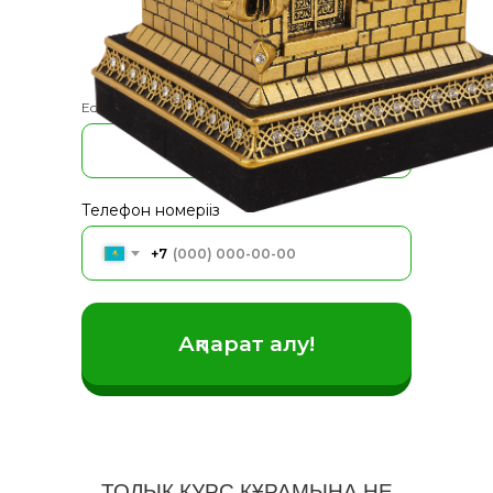
Дәл қазір тегін сабаққа өтініш
қалдыр
Есіміңіз
Телефон номеріңіз
+7
Ақпарат алу!
ТОЛЫҚ КУРС ҚҰРАМЫНА НЕ