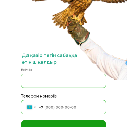
Дәл қазір тегін сабаққа
өтініш қалдыр
Есіміңіз
Телефон номеріңіз
+7