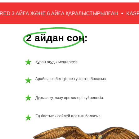
RED 3 АЙҒА ЖӘНЕ 6 АЙҒА ҚАРАЛЫСТЫРЫЛҒАН
KASPI
2 айдан соң:
Құран оқуды меңгересіз
Арабша өз бетіңізше түсінетін боласыз.
Дұрыс оқу, жазу ережелерін үйренесіз.
Ең бастысы сөйлей алатын боласыз.