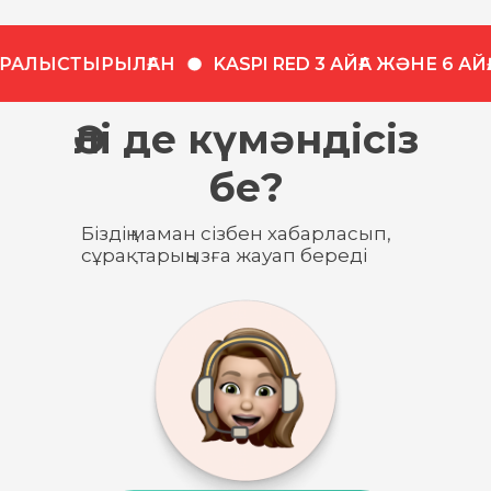
ҚАРАЛЫСТЫРЫЛҒАН
KASPI RED 3 АЙҒА ЖӘНЕ 6 А
Әлі де күмәндісіз
бе?
Біздің маман сізбен хабарласып,
сұрақтарыңызға жауап береді