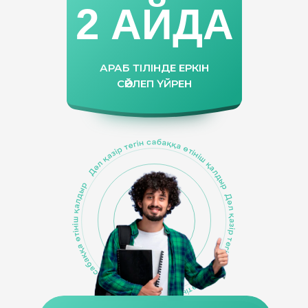
2 АЙДА
АРАБ ТІЛІНДЕ ЕРКІН
СӨЙЛЕП ҮЙРЕН