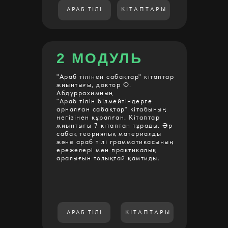
АРАБ ТІЛІ
КІТАПТАРЫ
2 МОДУЛЬ
"Араб тілінен сабақтар" кітаптар
жиынтығы, доктор Ф.
Абдуррахимның
"Араб тілін білмейтіндерге
арналған сабақтар" кітабының
негізінен кұралған. Кітаптар
жиынтығы 7 кітаптан тұрады. Әр
сабақ теориялық материалды
және араб тілі грамматикасының
ережелері мен практикалық
аралығын толықтай қамтиды.
АРАБ ТІЛІ
КІТАПТАРЫ