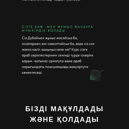
СІЗГЕ БАӘ -МЕН ЖҰМЫС ЖАСАУҒА
МҮМКІНДІК БОЛАДЫ
Сіз Дубаймен жұмыс жасайсыз ба,
іссапармен жиі саяхаттайсыз ба, әлде сіз сол
жақта кәсіп ашқыңыз келе ме? Курс сізге
араб серіктестерімен сенімді түрде іскерлік
қарым -қатынас орнатуға және араб
нарығындағы позицияңызды жақсартуға
көмектеседі.
БІЗДІ МАҚҰЛДАДЫ
ЖӘНЕ ҚОЛДАДЫ