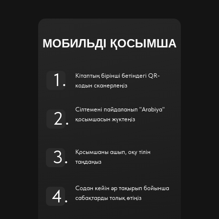
МОБИЛЬДІ ҚОСЫМША
1.
Кітаптың бірінші бетіндегі QR-
кодын сканерлеңіз
Сілтемені пайдаланып "Arabiya"
2.
қосымшасын жүктеңіз
3.
Қосымшаны ашып, оқу тілін
таңдаңыз
Содан кейін әр тақырып бойынша
4.
сабақтарды толық өтіңіз