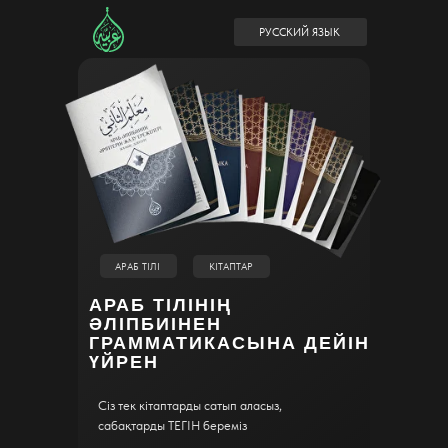
РУССКИЙ ЯЗЫК
АРАБ ТІЛІ
КІТАПТАР
АРАБ ТІЛІНІҢ
ӘЛІПБИІНЕН
ГРАММАТИКАСЫНА ДЕЙІН
ҮЙРЕН
Сіз тек кітаптарды сатып аласыз,
сабақтарды ТЕГІН береміз