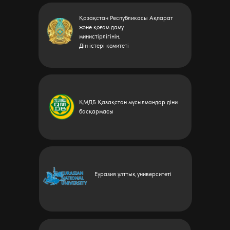
Қазақстан Республикасы Ақпарат
және қоғам даму
министірлігінің
Дін істері комитеті
ҚМДБ Қазақстан мұсылмандар діни
басқармасы
Еуразия ұлттық
университеті