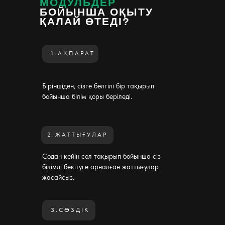
МОДУЛЬДЕР
БОЙЫНША ОҚЫТУ
ҚАЛАЙ ӨТЕДІ?
1.АҚПАРАТ
Біріншіден, сізге белгілі бір тақырып
бойынша білім қоры беріледі.
2.ЖАТТЫҒУЛАР
Содан кейін сол тақырып бойынша сіз
білімді бекітуге арналған жаттығулар
жасайсыз.
3.СӨЗДІК