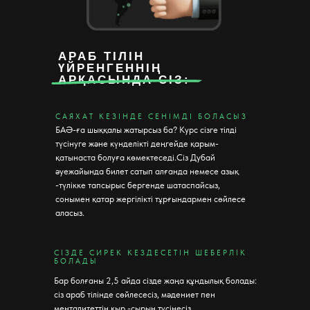
АРАБ ТІЛІН
ҮЙРЕНГЕННІҢ
АРҚАСЫНДА СІЗ:
САЯХАТ КЕЗІНДЕ СЕНІМДІ БОЛАСЫЗ
БАӘ-ға шыққалы жатырсыз ба? Курс сізге тілді
түсінуге және күнделікті деңгейде қарым-
қатынаста болуға көмектеседі.Сіз Дубай
әуежайында билет сатып алғанда немесе азық
-түлікке тапсырыс бергенде шатаспайсыз,
сонымен қатар жергілікті тұрғындармен сөйлесе
аласыз.
СІЗДЕ СИРЕК КЕЗДЕСЕТІН ШЕБЕРЛІК
БОЛАДЫ
Бар болғаны 2,5 айда сізде жаңа құндылық болады:
сіз араб тілінде сөйлесесіз, мәдениет пен
менталитеттің қыр -сырын түсінесіз.