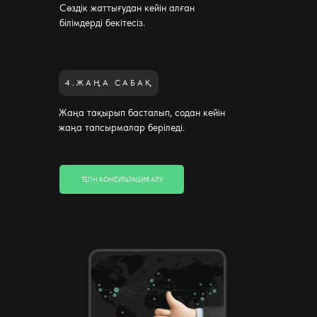
Сөздік жаттығудан кейін алған
білімдерді бекітесіз.
4.ЖАҢА САБАҚ
Жаңа тақырып басталып, содан кейін
жаңа тапсырмалар беріледі.
ТЕГІН КОНСУЛЬТАЦИЯ АЛУ