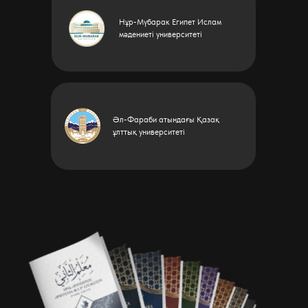
Нұр-Мүбарак Египет Ислам
мәдениеті университеті
Әл-Фараби атындағы Қазақ
ұлттық университеті