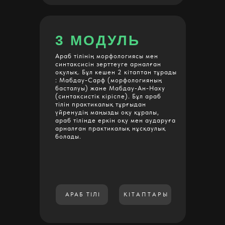
3
МОДУЛЬ
Араб тілінің морфологиясы мен
синтаксисін зерттеуге арналған
оқулық. Бұл кешен 2 кітаптан тұрады
: Мабдау-Сарф (морфологияның
басталуы) жане Мабдау-Ан-Наху
(синтаксистік кіріспе). Бұл араб
тілін практикалық тұрғыдан
үйренудің маңызды оқу құралы,
араб тілінде еркін оқу мен аударуға
арналған практикалық нұсқаулық
болады.
АРАБ ТІЛІ
КІТАПТАРЫ