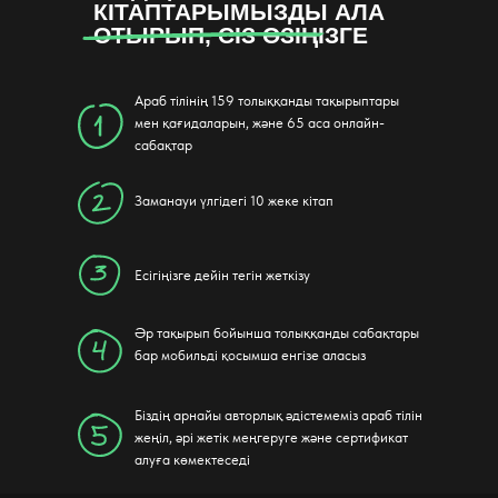
КІТАПТАРЫМЫЗДЫ АЛА
ОТЫРЫП, СІЗ ӨЗІҢІЗГЕ
Араб тілінің 159 толыққанды тақырыптары
мен қағидаларын, және 65 аса онлайн-
сабақтар
Заманауи үлгідегі 10 жеке кітап
Есігіңізге дейін тегін жеткізу
Әр тақырып бойынша толыққанды сабақтары
бар мобильді қосымша енгізе аласыз
Біздің арнайы авторлық әдістемеміз араб тілін
жеңіл, әрі жетік меңгеруге және сертификат
алуға көмектеседі