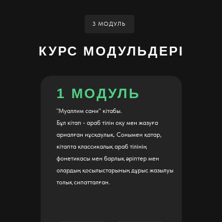
3 МОДУЛЬ
КУРС МОДУЛЬДЕРІ
1 МОДУЛЬ
"Муаллим сани" кітабы.
Бұл кітап - араб тілін оқу мен жазуға
арналған нұсқаулық. Сонымен қатар,
кітапта классикалық араб тілінің
фонетикасы мен барлық әріптер мен
олардың қосылыстарының дұрыс жазылуы
толық сипатталған.